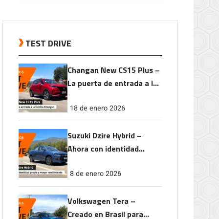
TEST DRIVE
Changan New CS15 Plus –
La puerta de entrada a la
familia Changan
18 de enero 2026
Suzuki Dzire Hybrid –
Ahora con identidad
propia y mayor
8 de enero 2026
rendimiento
Volkswagen Tera –
Creado en Brasil para