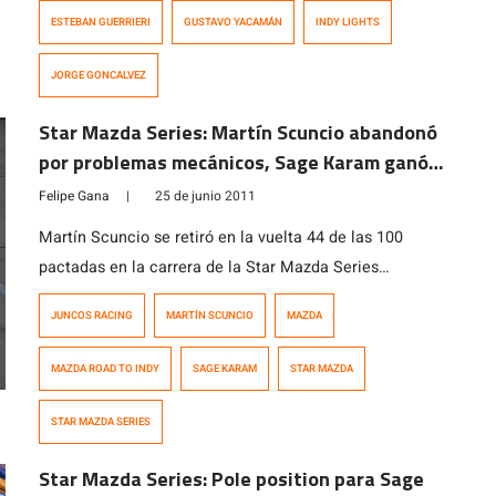
Iowa, obteniendo su tercer triunfo de la temporada. El
ESTEBAN GUERRIERI
GUSTAVO YACAMÁN
INDY LIGHTS
inicio de la carrera se vio marcado por el toque que se
dieron Gustavo Yacamán (Team Moore Racing) y
JORGE GONCALVEZ
Esteban Guerrieri (Sam Schmidt Motorsports), tras lo
[…]
Star Mazda Series: Martín Scuncio abandonó
por problemas mecánicos, Sage Karam ganó
en Iowa
Felipe Gana
|
25 de junio 2011
Martín Scuncio se retiró en la vuelta 44 de las 100
pactadas en la carrera de la Star Mazda Series
disputada en el Iowa Speedway hoy. El piloto nacional
JUNCOS RACING
MARTÍN SCUNCIO
MAZDA
sufrió un problema mecánico, posiblemente
relacionado con su motor cuando giraba en el 2° puesto,
MAZDA ROAD TO INDY
SAGE KARAM
STAR MAZDA
a unos 5 segundos del líder y en definitiva, ganador de
[…]
STAR MAZDA SERIES
Star Mazda Series: Pole position para Sage