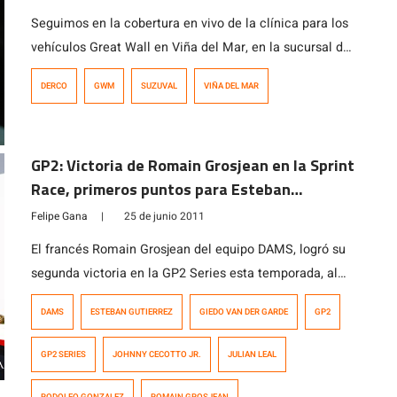
Seguimos en la cobertura en vivo de la clínica para los
vehículos Great Wall en Viña del Mar, en la sucursal de
Suzuval. Uno de los puntos mas atractivos es la revisión
DERCO
GWM
SUZUVAL
VIÑA DEL MAR
de los 25 operaciones de control preventivo, que
consiste en la revisión de diversos problemas como:
perdidas de aceite, estado de mangueras del sistema
GP2: Victoria de Romain Grosjean en la Sprint
de refrigeración, […]
Race, primeros puntos para Esteban
Gutiérrez
Felipe Gana
|
25 de junio 2011
El francés Romain Grosjean del equipo DAMS, logró su
segunda victoria en la GP2 Series esta temporada, al
imponerse en la Feature Race de la cuarta fecha que se
DAMS
ESTEBAN GUTIERREZ
GIEDO VAN DER GARDE
GP2
disputa en el circuito callejero de Valencia. Grosjean se
benefició de dos infortunios que afectaron a los pilotos
GP2 SERIES
JOHNNY CECOTTO JR.
JULIAN LEAL
del equipo Barwa Addax: en primer lugar, el […]
RODOLFO GONZALEZ
ROMAIN GROSJEAN