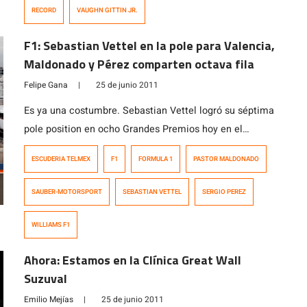
continuo) de la historia. Esto se enmarca dentro de uno
RECORD
VAUGHN GITTIN JR.
de los tantos eventos que se están haciendo en honor a
que este año, Mercedes Benz celebra 125 años de
F1: Sebastian Vettel en la pole para Valencia,
historia, […]
Maldonado y Pérez comparten octava fila
Felipe Gana
|
25 de junio 2011
Es ya una costumbre. Sebastian Vettel logró su séptima
pole position en ocho Grandes Premios hoy en el
circuito callejero de Valencia, con una diferencia de dos
ESCUDERIA TELMEX
F1
FORMULA 1
PASTOR MALDONADO
décimas de segundo sobre su más cercano perseguidor,
en este caso, su compañero de equipo en Red Bull
SAUBER-MOTORSPORT
SEBASTIAN VETTEL
SERGIO PEREZ
Racing, Mark Webber. Lewis Hamilton parte tercero,
seguido por las […]
WILLIAMS F1
Ahora: Estamos en la Clínica Great Wall
Suzuval
Emilio Mejías
|
25 de junio 2011