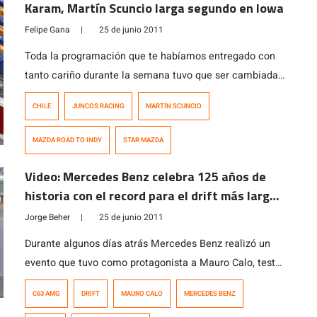
Karam, Martín Scuncio larga segundo en Iowa
Felipe Gana
|
25 de junio 2011
Toda la programación que te habíamos entregado con
tanto cariño durante la semana tuvo que ser cambiada
por la lluvia que afectó a Iowa durante la mañana de
CHILE
JUNCOS RACING
MARTÍN SCUNCIO
hoy. La sesión debió haberse realizado a las 14 horas,
sin embargo recién lo hizo a las 16 horas, y reduciendo
MAZDA ROAD TO INDY
STAR MAZDA
la práctica del día de hoy […]
Video: Mercedes Benz celebra 125 años de
historia con el record para el drift más largo
del mundo
Jorge Beher
|
25 de junio 2011
Durante algunos días atrás Mercedes Benz realizó un
evento que tuvo como protagonista a Mauro Calo, tester
oficial de la marca, a quien se le ocurrió
C63 AMG
DRIFT
MAURO CALO
MERCEDES BENZ
que podía batir el récord para el drift más largo (y