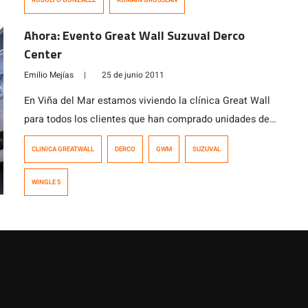
Ahora: Evento Great Wall Suzuval Derco
Center
Emilio Mejías
|
25 de junio 2011
En Viña del Mar estamos viviendo la clínica Great Wall
para todos los clientes que han comprado unidades de
la marca china de la Gran Muralla. El evento, que
CLINICA GREATWALL
DERCO
GWM
SUZUVAL
comenzó a las 10:30 en la sucursal viñamarina de
Suzuval Derco Center, ha congregado una gran cantidad
WINGLE 5
de clientes, los cuales han podido chequear sus
vehículos […]