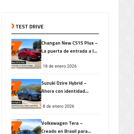
TEST DRIVE
Changan New CS15 Plus –
La puerta de entrada a la
familia Changan
18 de enero 2026
Suzuki Dzire Hybrid –
Ahora con identidad
propia y mayor
8 de enero 2026
rendimiento
Volkswagen Tera –
Creado en Brasil para