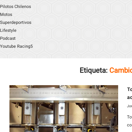
Pilotos Chilenos
Motos
Superdeportivos
Lifestyle
Podcast
Youtube Racing5
Etiqueta:
Cambio
To
ac
Jo
To
co