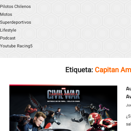
Pilotos Chilenos
Motos
Superdeportivos
Lifestyle
Podcast
Youtube Racing5
Etiqueta:
Capitan Ame
Au
Av
Jo
¿S
sa