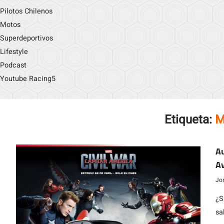
Pilotos Chilenos
Motos
Superdeportivos
Lifestyle
Podcast
Youtube Racing5
Etiqueta:
M
Au
Av
Jo
¿S
sa