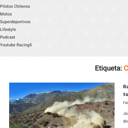
Pilotos Chilenos
Motos
Superdeportivos
Lifestyle
Podcast
Youtube Racing5
Etiqueta:
C
Ra
to
Fe
Jo
di