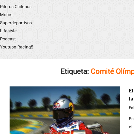
Pilotos Chilenos
Motos
Superdeportivos
Lifestyle
Podcast
Youtube Racing5
Etiqueta:
Comité Olímp
El
la
A
Fe
En
el