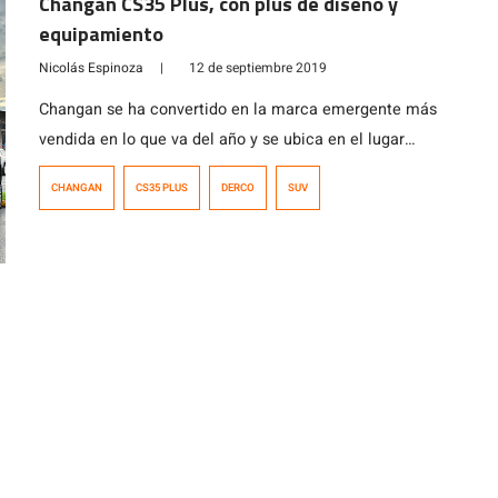
Changan CS35 Plus, con plus de diseño y
equipamiento
Nicolás Espinoza
|
12 de septiembre 2019
Changan se ha convertido en la marca emergente más
vendida en lo que va del año y se ubica en el lugar
número 13 de las más comercializadas del sector
CHANGAN
CS35 PLUS
DERCO
SUV
automotor, dentro de las más de 60 marcas que lo
conforman, con un 2,4% de MS. Las novedades para
este año continúan, la exitosa línea […]