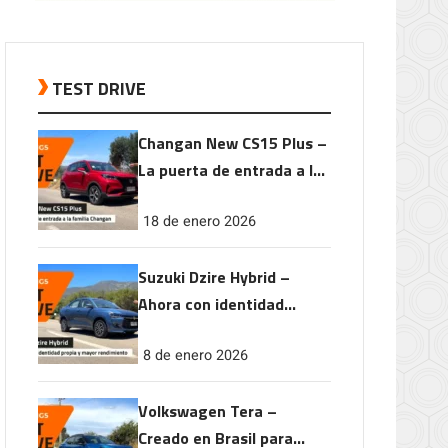
TEST DRIVE
Changan New CS15 Plus –
La puerta de entrada a la
familia Changan
18 de enero 2026
Suzuki Dzire Hybrid –
Ahora con identidad
propia y mayor
8 de enero 2026
rendimiento
Volkswagen Tera –
Creado en Brasil para