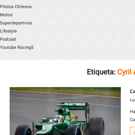
Pilotos Chilenos
Motos
Superdeportivos
Lifestyle
Podcast
Youtube Racing5
Etiqueta:
Cyril
C
Fe
Ha
Ca
en
C