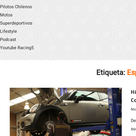
Pilotos Chilenos
Motos
Superdeportivos
Lifestyle
Podcast
Youtube Racing5
Etiqueta:
Es
H
C
Ni
De
su