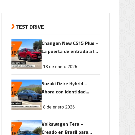
TEST DRIVE
Changan New CS15 Plus –
La puerta de entrada a la
familia Changan
18 de enero 2026
Suzuki Dzire Hybrid –
Ahora con identidad
propia y mayor
8 de enero 2026
rendimiento
Volkswagen Tera –
Creado en Brasil para