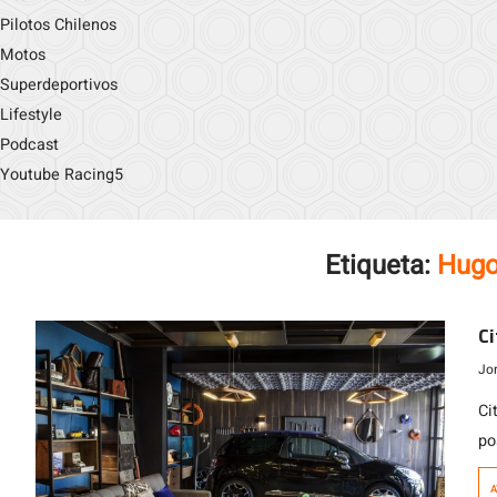
Pilotos Chilenos
Motos
Superdeportivos
Lifestyle
Podcast
Youtube Racing5
Etiqueta:
Hugo
Ci
Jo
Ci
po
la
A