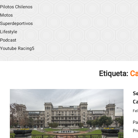
Pilotos Chilenos
Motos
Superdeportivos
Lifestyle
Podcast
Youtube Racing5
Etiqueta:
Ca
S
C
Fe
Pa
Pr