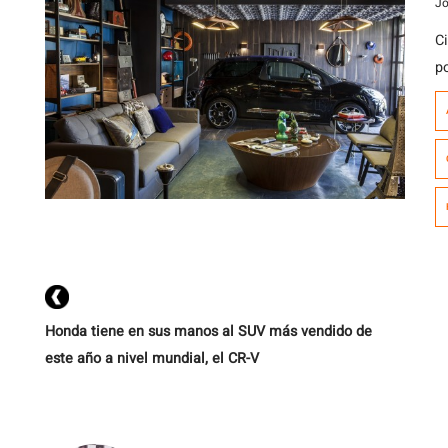
Jo
C
p
la
hi
da
d
de
Honda tiene en sus manos al SUV más vendido de
este año a nivel mundial, el CR-V