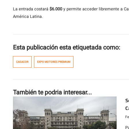
La entrada costará
$6.000
y permite acceder libremente a Ca
América Latina.
Esta publicación esta etiquetada como:
CASACOR
EXPO MOTORES PREMIUM
También te podria interesar...
S
C
Fe
P