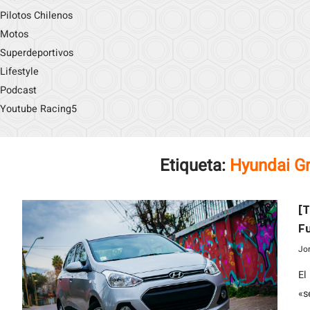
Pilotos Chilenos
Motos
Superdeportivos
Lifestyle
Podcast
Youtube Racing5
Etiqueta:
Hyundai G
[T
Fu
Jo
El
«s