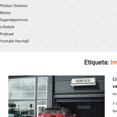
Pilotos Chilenos
Motos
Superdeportivos
Lifestyle
Podcast
Youtube Racing5
Etiqueta:
In
Ci
ve
Ni
Y 
qu