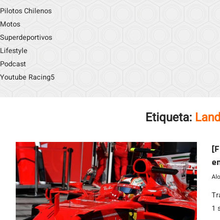
Pilotos Chilenos
Motos
Superdeportivos
Lifestyle
Podcast
Youtube Racing5
Etiqueta:
Land
[F
en
Al
Tr
1 