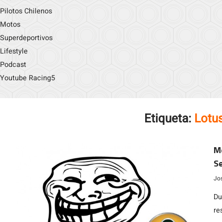
Pilotos Chilenos
Motos
Superdeportivos
Lifestyle
Podcast
Youtube Racing5
Etiqueta:
Lotu
Me
Se
Jo
Du
re