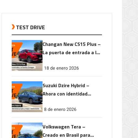
TEST DRIVE
Changan New CS15 Plus –
La puerta de entrada a la
familia Changan
18 de enero 2026
Suzuki Dzire Hybrid –
Ahora con identidad
propia y mayor
8 de enero 2026
rendimiento
Volkswagen Tera –
Creado en Brasil para