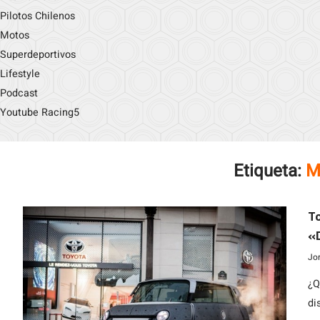
Pilotos Chilenos
Motos
Superdeportivos
Lifestyle
Podcast
Youtube Racing5
Etiqueta:
M
T
«
Jo
¿Q
di