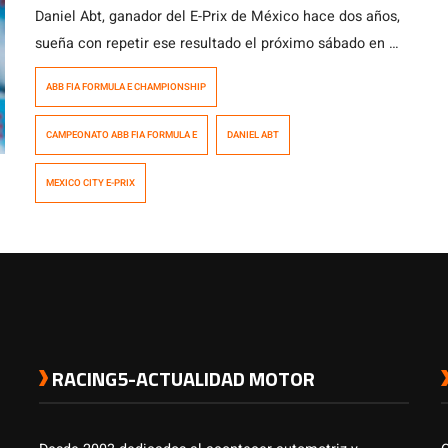
Daniel Abt, ganador del E-Prix de México hace dos años,
sueña con repetir ese resultado el próximo sábado en el
Autódromo Hermanos Rodríguez. El piloto alemán tiene
ABB FIA FORMULA E CHAMPIONSHIP
grandes recuerdos de la Ciudad de México debido a la
victoria que logró el 3 de marzo de 2018, que significó
CAMPEONATO ABB FIA FORMULA E
DANIEL ABT
su primer éxito en la ABB FIA […]
MEXICO CITY E-PRIX
RACING5-ACTUALIDAD MOTOR