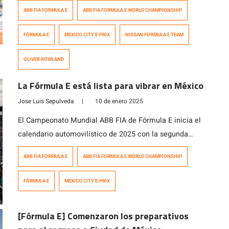
de Pascal Wehrlein y António Félix da Costa, quienes
ABB FIA FORMULA E
ABB FIA FORMULA E WORLD CHAMPIONSHIP
habían dominado la sesión de clasificación y la mayor
parte de la carrera. El piloto de Nissan ocupaba la
FÓRMULA E
MEXICO CITY E-PRIX
NISSAN FORMULA E TEAM
cuarta posición en la vuelta 28 de […]
OLIVER ROWLAND
La Fórmula E está lista para vibrar en México
Jose Luis Sepulveda
|
10 de enero 2025
El Campeonato Mundial ABB FIA de Fórmula E inicia el
calendario automovilístico de 2025 con la segunda
ronda de su 11º temporada en Ciudad de México,
ABB FIA FORMULA E
ABB FIA FORMULA E WORLD CHAMPIONSHIP
México, el sábado 11 de enero. Tras un emocionante
inicio de campeonato en diciembre último en São
FÓRMULA E
MEXICO CITY E-PRIX
Paulo, la Fórmula E se pone en marcha en 2025. Esta
vez, […]
[Fórmula E] Comenzaron los preparativos