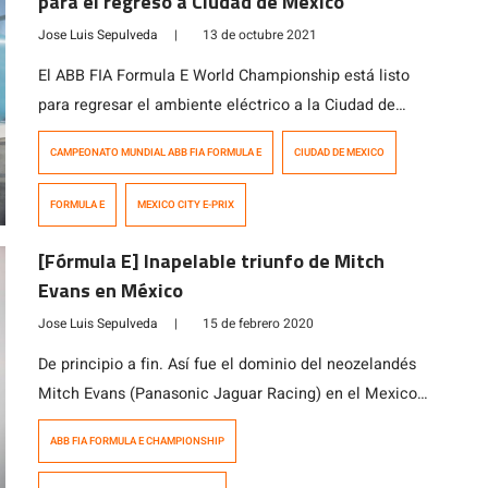
para el regreso a Ciudad de México
Jose Luis Sepulveda
|
13 de octubre 2021
El ABB FIA Formula E World Championship está listo
para regresar el ambiente eléctrico a la Ciudad de
México, el sábado 12 de febrero de 2022, con boletos
CAMPEONATO MUNDIAL ABB FIA FORMULA E
CIUDAD DE MEXICO
disponibles desde $150 pesos, para menores de 16
años. El E-Prix de la Ciudad de México contará con un
FORMULA E
MEXICO CITY E-PRIX
renovado Allianz E-Village y dará a todos los […]
[Fórmula E] Inapelable triunfo de Mitch
Evans en México
Jose Luis Sepulveda
|
15 de febrero 2020
De principio a fin. Así fue el dominio del neozelandés
Mitch Evans (Panasonic Jaguar Racing) en el Mexico
City E-Prix, cuarta fecha del Campeonato ABB FIA
ABB FIA FORMULA E CHAMPIONSHIP
Fórmula E. El ex GP2 Series atacó en el arranque al
alemán André Lotterer (TAG Heuer Porsche Formula E