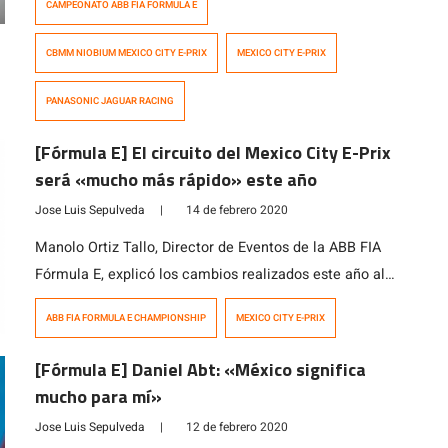
CAMPEONATO ABB FIA FORMULA E
Team), lo emparejó, llegaron juntos a la primera curva,
pero […]
CBMM NIOBIUM MEXICO CITY E-PRIX
MEXICO CITY E-PRIX
PANASONIC JAGUAR RACING
[Fórmula E] El circuito del Mexico City E-Prix
será «mucho más rápido» este año
Jose Luis Sepulveda
|
14 de febrero 2020
Manolo Ortiz Tallo, Director de Eventos de la ABB FIA
Fórmula E, explicó los cambios realizados este año al
dibujo que usará la categoría en el Autódromo
ABB FIA FORMULA E CHAMPIONSHIP
MEXICO CITY E-PRIX
Hermanos Rodríguez. La Ciudad de México se
encuentra lista para recibir nuevamente a la Fórmula E
[Fórmula E] Daniel Abt: «México significa
este sábado, con la novedad de que la serie utilizará
mucho para mí»
una configuración […]
Jose Luis Sepulveda
|
12 de febrero 2020