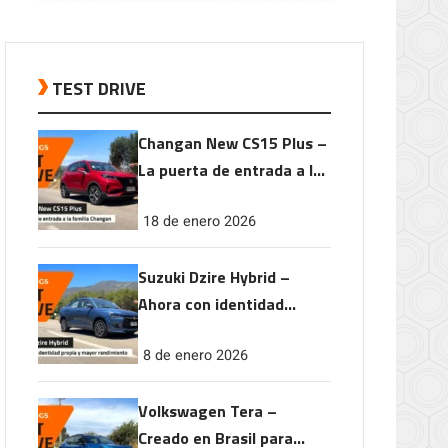
TEST DRIVE
Changan New CS15 Plus –
La puerta de entrada a la
familia Changan
18 de enero 2026
Suzuki Dzire Hybrid –
Ahora con identidad
propia y mayor
8 de enero 2026
rendimiento
Volkswagen Tera –
Creado en Brasil para