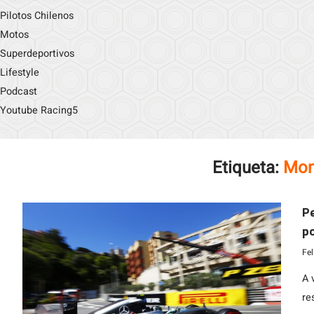
Pilotos Chilenos
Motos
Superdeportivos
Lifestyle
Podcast
Youtube Racing5
Etiqueta:
Mon
Pe
p
Fe
A 
re