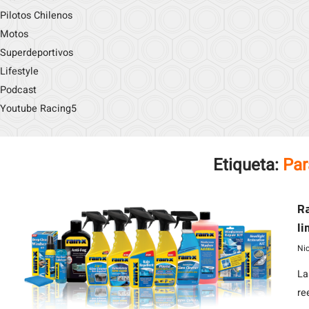
Pilotos Chilenos
Motos
Superdeportivos
Lifestyle
Podcast
Youtube Racing5
Etiqueta:
Par
Ra
li
Ni
La
re