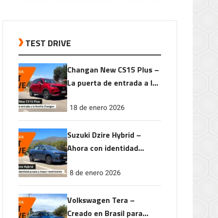
TEST DRIVE
Changan New CS15 Plus –
La puerta de entrada a la
familia Changan
18 de enero 2026
Suzuki Dzire Hybrid –
Ahora con identidad
propia y mayor
8 de enero 2026
rendimiento
Volkswagen Tera –
Creado en Brasil para