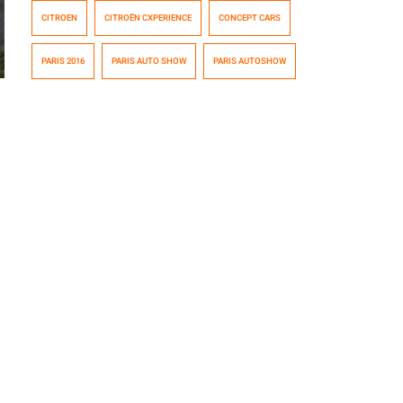
CXperience, de diseño vanguardista y guiños retro. Su
CITROEN
CITROËN CXPERIENCE
CONCEPT CARS
carrocería presenta la interpretación con doble chevrón
de un «coupé de cuatro puertas», estilo popularizado
PARIS 2016
PARIS AUTO SHOW
PARIS AUTOSHOW
recientemente por las marcas de lujo alemanas. El
toque típicamente Citroën es la caída tipo fastback del
techo, clara referencia […]