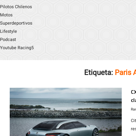
Pilotos Chilenos
Motos
Superdeportivos
Lifestyle
Podcast
Youtube Racing5
Etiqueta:
Paris
CX
cl
Ra
Ci
re