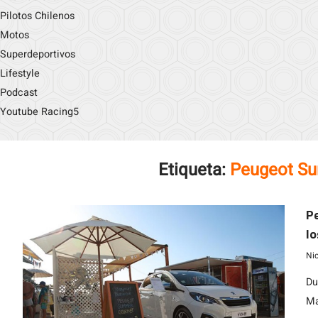
Pilotos Chilenos
Motos
Superdeportivos
Lifestyle
Podcast
Youtube Racing5
Etiqueta:
Peugeot S
P
lo
Ni
Du
Ma