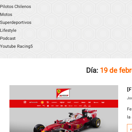
Pilotos Chilenos
Motos
Superdeportivos
Lifestyle
Podcast
Youtube Racing5
Día:
19 de feb
[F
Jo
Fe
la
Me
F