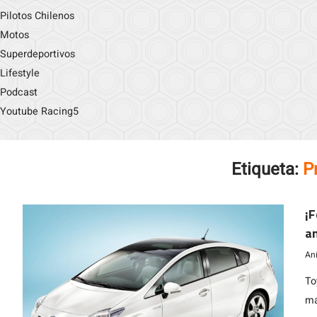
Pilotos Chilenos
Motos
Superdeportivos
Lifestyle
Podcast
Youtube Racing5
Etiqueta:
P
¡F
an
m
An
To
má