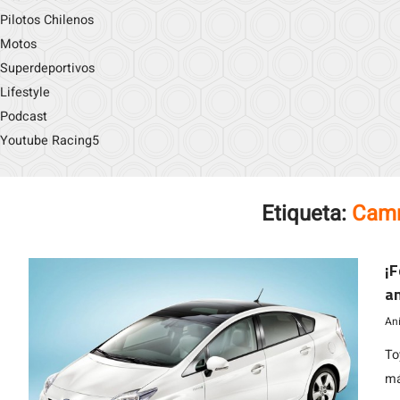
Pilotos Chilenos
Motos
Superdeportivos
Lifestyle
Podcast
Youtube Racing5
Etiqueta:
Camr
¡F
an
m
An
To
má