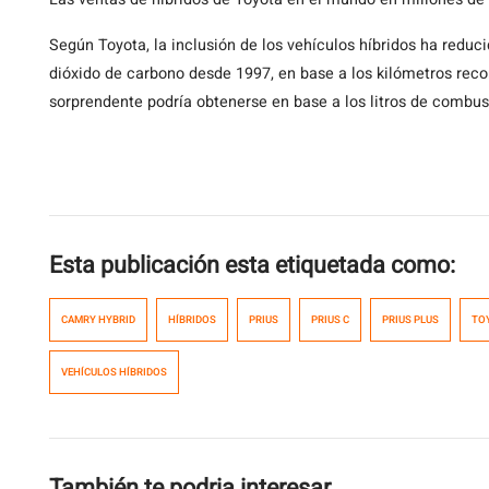
Según Toyota, la inclusión de los vehículos híbridos ha redu
dióxido de carbono desde 1997, en base a los kilómetros recor
sorprendente podría obtenerse en base a los litros de combus
Esta publicación esta etiquetada como:
CAMRY HYBRID
HÍBRIDOS
PRIUS
PRIUS C
PRIUS PLUS
TO
VEHÍCULOS HÍBRIDOS
También te podria interesar...