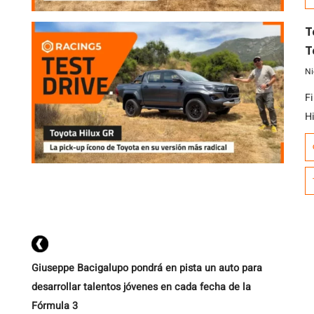
C
q
T
la
T
Ni
F
H
e
ex
t
t
g
Giuseppe Bacigalupo pondrá en pista un auto para
desarrollar talentos jóvenes en cada fecha de la
Fórmula 3