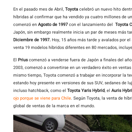
En
el pasado mes de Abril,
Toyota
celebró un nuevo hito dentr
híbridas al confirmar que ha vendido ya cuatro millones de un
comenzó en
Agosto de 1997
con el lanzamiento del
Toyota C
Japón, sin embargo realmente inicia un par de meses más ta
Diciembre de 1997.
Hoy, 15 años más tarde y avalados por el 
venta 19 modelos híbridos diferentes en 80 mercados, incluye
El
Prius
comenzó a venderse fuera de Japón a finales del año
2003, comenzó a convertirse en un verdadero éxito en ventas
mismo tiempo, Toyota comenzó a trabajar en incorporar la te
estando hoy presente en versiones de sus SUV, sedanes de l
incluso hatchback, como el
Toyota Yaris Hybrid
, el
Auris Hybr
ojo porque se viene para Chile
. Según Toyota, la venta de hí
global de ventas de la marca en el mundo.