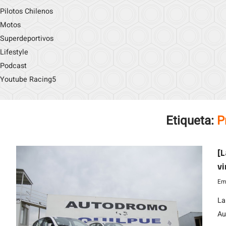
Pilotos Chilenos
Motos
Superdeportivos
Lifestyle
Podcast
Youtube Racing5
Etiqueta:
P
[L
vi
Emi
La
Au