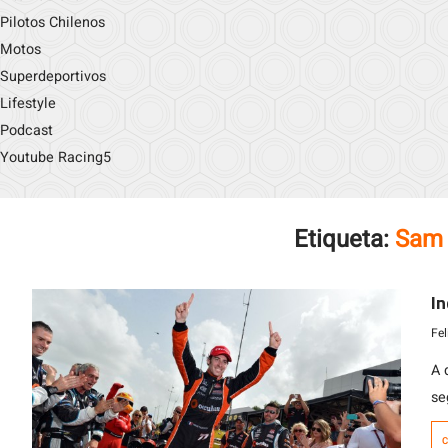
Pilotos Chilenos
Motos
Superdeportivos
Lifestyle
Podcast
Youtube Racing5
Etiqueta:
Sam 
In
Fe
A 
se
se
C