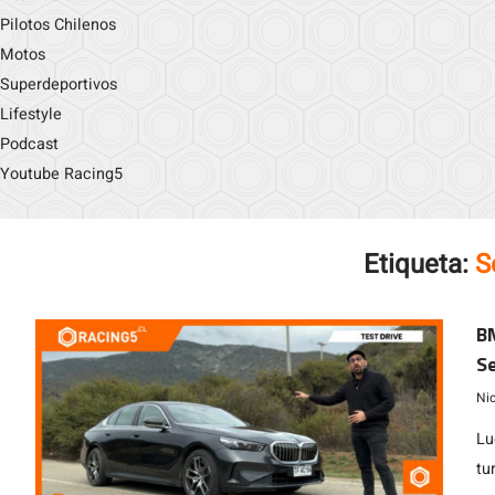
Pilotos Chilenos
Motos
Superdeportivos
Lifestyle
Podcast
Youtube Racing5
Etiqueta:
S
BM
Se
Ni
Lu
tu