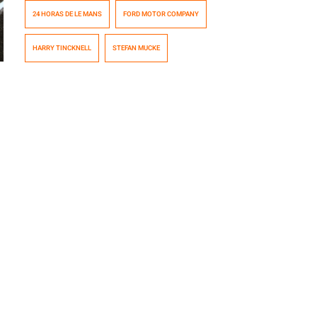
próximo 18 de junio en Francia. Pero además de contar
24 HORAS DE LE MANS
FORD MOTOR COMPANY
con un súper auto, para participar de la prueba de
resistencia más famosa del mundo es preciso tener
HARRY TINCKNELL
STEFAN MUCKE
pilotos bien preparados. Stefan Mucke y […]