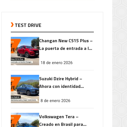
TEST DRIVE
Changan New CS15 Plus –
La puerta de entrada a la
familia Changan
18 de enero 2026
Suzuki Dzire Hybrid –
Ahora con identidad
propia y mayor
8 de enero 2026
rendimiento
Volkswagen Tera –
Creado en Brasil para