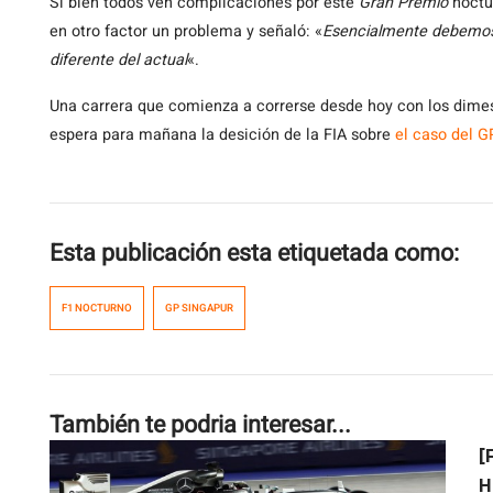
Si bien todos ven complicaciones por este
Gran Premio
noctur
en otro factor un problema y señaló: «
Esencialmente debemos a
diferente del actual
«.
Una carrera que comienza a correrse desde hoy con los dimes 
espera para mañana la desición de la FIA sobre
el caso del G
Esta publicación esta etiquetada como:
F1 NOCTURNO
GP SINGAPUR
También te podria interesar...
[
H