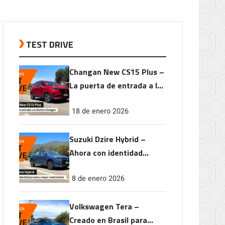
TEST DRIVE
Changan New CS15 Plus –
La puerta de entrada a la
familia Changan
18 de enero 2026
Suzuki Dzire Hybrid –
Ahora con identidad
propia y mayor
8 de enero 2026
rendimiento
Volkswagen Tera –
Creado en Brasil para