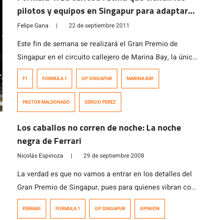
pilotos y equipos en Singapur para adaptarse
al cambio horario
Felipe Gana
|
22 de septiembre 2011
Este fin de semana se realizará el Gran Premio de
Singapur en el circuito callejero de Marina Bay, la única
carrera completamente nocturna que realiza la Fórmula
F1
FORMULA 1
GP SINGAPUR
MARINA BAY
1 en su calendario y en uno de los trazados más
trabados del calendario. Para los pilotos y para el
PASTOR MALDONADO
SERGIO PEREZ
personal de los equipos, el seguir esta competencia […]
Los caballos no corren de noche: La noche
negra de Ferrari
Nicolás Espinoza
|
29 de septiembre 2008
La verdad es que no vamos a entrar en los detalles del
Gran Premio de Singapur, pues para quienes vibran con
la Formula 1 ya sabrán que luego de un año, Fernando
FERRARI
FORMULA 1
GP SINGAPUR
OPINIÓN
Alonso consiguió el primer lugar en la primera carrera