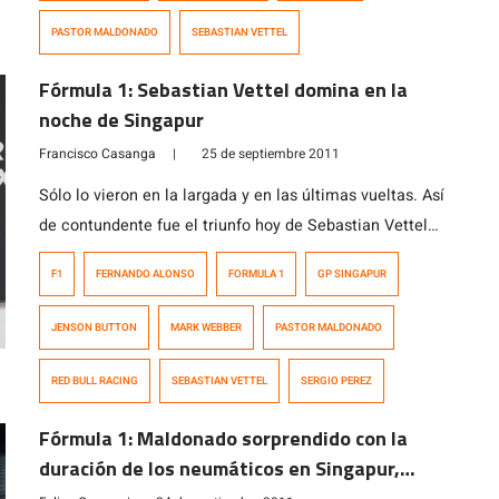
más cercano perseguidor, […]
PASTOR MALDONADO
SEBASTIAN VETTEL
Fórmula 1: Sebastian Vettel domina en la
noche de Singapur
Francisco Casanga
|
25 de septiembre 2011
Sólo lo vieron en la largada y en las últimas vueltas. Así
de contundente fue el triunfo hoy de Sebastian Vettel
en el Gran Premio de Singapur, disputado bajo las luces
F1
FERNANDO ALONSO
FORMULA 1
GP SINGAPUR
del Marina Bay, pero que a pesar de todo no fue
suficiente para que el alemán de Red Bull abrochara el
JENSON BUTTON
MARK WEBBER
PASTOR MALDONADO
título. Jenson Button […]
RED BULL RACING
SEBASTIAN VETTEL
SERGIO PEREZ
Fórmula 1: Maldonado sorprendido con la
duración de los neumáticos en Singapur,
espera puntos mañana