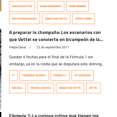
su más cercano perseguidor, su compañero de equipo,
JENSON BUTTON
KAMUI KOBAYASHI
MARK WEBBER
Mark Webber y 5 décimas sobre el […]
PASTOR MALDONADO
SEBASTIAN VETTEL
SERGIO PEREZ
A preparar la champaña: Los escenarios con
que Vettel se convierte en bicampeón de la
F1 en Singapur
Felipe Gana
|
22 de septiembre 2011
Quedan 6 fechas para el final de la Fórmula 1 sin
embargo, ya en la ronda que se disputará este domingo
en Singapur, podríamos coronar al campeón 2011:
F1
FERNANDO ALONSO
FORMULA 1
GP SINGAPUR
Sebastian Vettel podría lograr su segundo título de la
máxima categoría si al terminar el Gran Premio que se
RED BULL
RED BULL RACING
SEBASTIAN VETTEL
VETTEL
realizará en el circuito de Marina Bay tiene […]
Fórmula 1: La curiosa rutina que tienen los