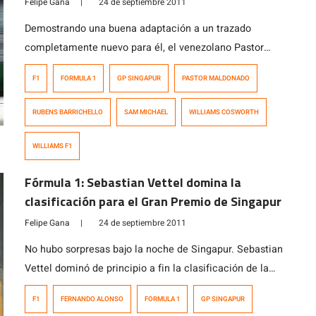
Felipe Gana
|
24 de septiembre 2011
Demostrando una buena adaptación a un trazado
completamente nuevo para él, el venezolano Pastor
Maldonado puso su Williams FW33 en la 13° puesto de
F1
FORMULA 1
GP SINGAPUR
PASTOR MALDONADO
la grilla de salida para el Gran Premio de Singapur que
se disputará mañana en el circuito de Marina Bay. El
RUBENS BARRICHELLO
SAM MICHAEL
WILLIAMS COSWORTH
piloto de Maracay sufrió varios inconvenientes durante
la Q1 especialmente […]
WILLIAMS F1
Fórmula 1: Sebastian Vettel domina la
clasificación para el Gran Premio de Singapur
Felipe Gana
|
24 de septiembre 2011
No hubo sorpresas bajo la noche de Singapur. Sebastian
Vettel dominó de principio a fin la clasificación de la
Fórmula 1 en el circuito de Marina Bay. El alemán logró
F1
FERNANDO ALONSO
FORMULA 1
GP SINGAPUR
una ventaja de 4 décimas de segundo con respecto a