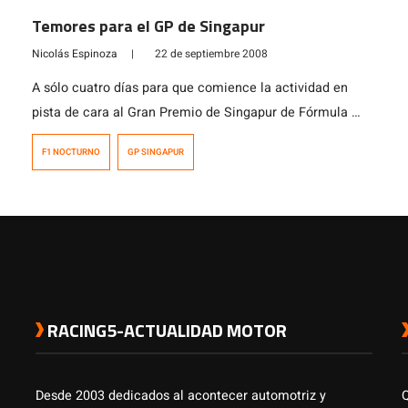
nocturna en la historia de la categoría. Lo que nos
Temores para el GP de Singapur
convoca en esta noticia […]
Nicolás Espinoza
|
22 de septiembre 2008
A sólo cuatro días para que comience la actividad en
pista de cara al Gran Premio de Singapur de Fórmula 1,
ya se evidencia cierto de temor debido a los
F1 NOCTURNO
GP SINGAPUR
pronósticos de lluvia que se preveen para la primera
carrera nocturna en la historia de la categoría. Uno de
los que ha manifestado sus temores […]
RACING5-ACTUALIDAD MOTOR
Desde 2003 dedicados al acontecer automotriz y