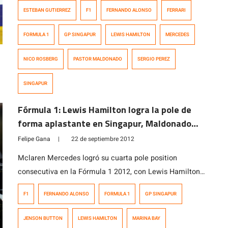
combinación alguna en que Mercedes no sea el más
ESTEBAN GUTIERREZ
F1
FERNANDO ALONSO
FERRARI
rápido a la hora de clasificar. Hoy no fue la excepción
en el trazado urbano de Singapur, una de las dos
FORMULA 1
GP SINGAPUR
LEWIS HAMILTON
MERCEDES
carreras nocturnas de la temporada 2014. Hay que […]
NICO ROSBERG
PASTOR MALDONADO
SERGIO PEREZ
SINGAPUR
Fórmula 1: Lewis Hamilton logra la pole de
forma aplastante en Singapur, Maldonado
parte segundo
Felipe Gana
|
22 de septiembre 2012
Mclaren Mercedes logró su cuarta pole position
consecutiva en la Fórmula 1 2012, con Lewis Hamilton
aplastando a sus rivales en la clasificación para el Gran
F1
FERNANDO ALONSO
FORMULA 1
GP SINGAPUR
Premio de Singapur que se disputará mañana en el
callejero de Marina Bay. Hamilton le sacó un
JENSON BUTTON
LEWIS HAMILTON
MARINA BAY
impresionante margen de 4 décimas de segundo a su