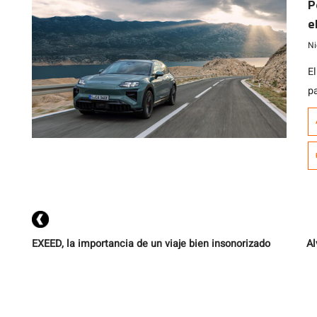
P
e
Ni
E
p
c
h
h
k
m
e
el
EXEED, la importancia de un viaje bien insonorizado
Al