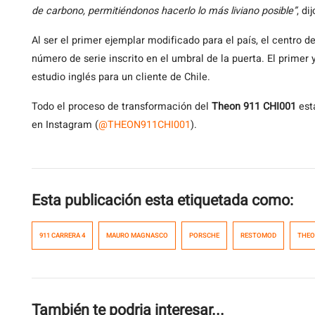
de carbono, permitiéndonos hacerlo lo más liviano posible”
, d
Al ser el primer ejemplar modificado para el país, el centro
número de serie inscrito en el umbral de la puerta. El primer 
estudio inglés para un cliente de Chile.
Todo el proceso de transformación del
Theon 911 CHI001
est
en Instagram (
@THEON911CHI001
).
Esta publicación esta etiquetada como:
911 CARRERA 4
MAURO MAGNASCO
PORSCHE
RESTOMOD
THEO
También te podria interesar...