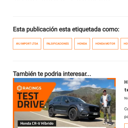
Esta publicación esta etiquetada como:
AYJ IMPORT LTDA
FALSIFICACIONES
HONDA
HONDA MOTOR
HO
También te podria interesar...
H
t
e
Ni
C
p
c