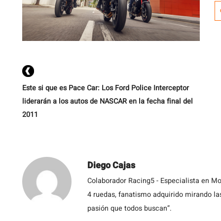
s
e
H
d
c
Este si que es Pace Car: Los Ford Police Interceptor
liderarán a los autos de NASCAR en la fecha final del
2011
Diego Cajas
Colaborador Racing5 - Especialista en Mo
4 ruedas, fanatismo adquirido mirando las
pasión que todos buscan”.