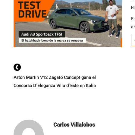
Ni
E
an
d
n
i
1
de
Aston Martin V12 Zagato Concept gana el
Concorso D´Eleganza Villa d´Este en Italia
Carlos Villalobos