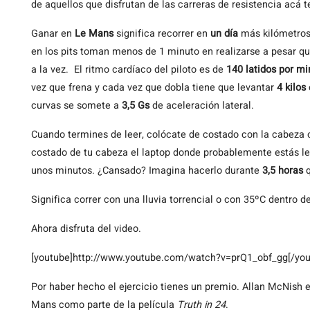
de aquellos que disfrutan de las carreras de resistencia acá t
Ganar en
Le Mans
significa recorrer en
un día
más kilómetro
en los pits toman menos de 1 minuto en realizarse a pesar q
a la vez. El ritmo cardíaco del piloto es de
140 latidos por mi
vez que frena y cada vez que dobla tiene que levantar
4 kilos
curvas se somete a
3,5 Gs
de aceleración lateral.
Cuando termines de leer, colócate de costado con la cabeza 
costado de tu cabeza el laptop donde probablemente estás l
unos minutos. ¿Cansado? Imagina hacerlo durante
3,5 horas
q
Significa correr con una lluvia torrencial o con 35ºC dentro d
Ahora disfruta del video.
[youtube]http://www.youtube.com/watch?v=prQ1_obf_gg[/you
Por haber hecho el ejercicio tienes un premio. Allan McNish ex
Mans como parte de la película
Truth in 24
.