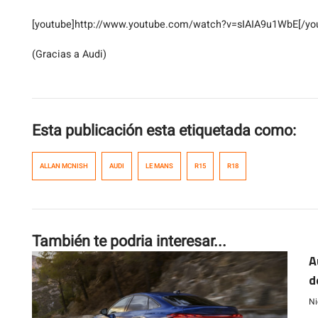
[youtube]http://www.youtube.com/watch?v=sIAIA9u1WbE[/yo
(Gracias a Audi)
Esta publicación esta etiquetada como:
ALLAN MCNISH
AUDI
LE MANS
R15
R18
También te podria interesar...
A
d
Ni