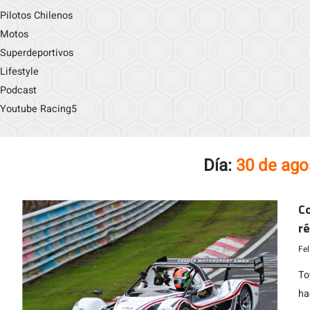
Pilotos Chilenos
Motos
Superdeportivos
Lifestyle
Podcast
Youtube Racing5
Día:
30 de ago
Co
ré
N
Fe
To
ha