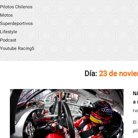
Pilotos Chilenos
Motos
Superdeportivos
Lifestyle
Podcast
Youtube Racing5
Día:
23 de novi
N
a 
M
Fe
El
pi