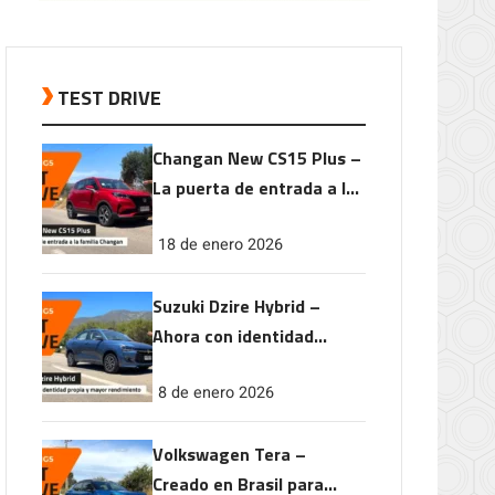
TEST DRIVE
Changan New CS15 Plus –
La puerta de entrada a la
familia Changan
18 de enero 2026
Suzuki Dzire Hybrid –
Ahora con identidad
propia y mayor
8 de enero 2026
rendimiento
Volkswagen Tera –
Creado en Brasil para