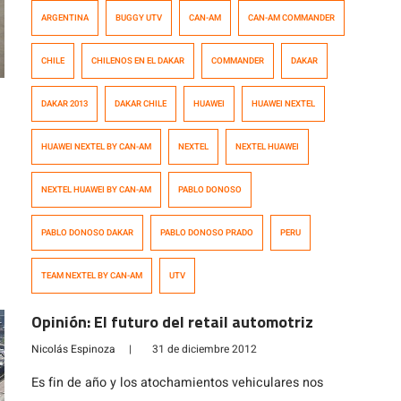
bandera nacional es el piloto internacional del
ARGENTINA
BUGGY UTV
CAN-AM
CAN-AM COMMANDER
automovilismo de pista, Pablo Donoso, quién enfrentará
su primer Dakar dentro de menos de una semana. No
CHILE
CHILENOS EN EL DAKAR
COMMANDER
DAKAR
será fácil, pero a Donoso le encantan los desafíos y en
[…]
DAKAR 2013
DAKAR CHILE
HUAWEI
HUAWEI NEXTEL
HUAWEI NEXTEL BY CAN-AM
NEXTEL
NEXTEL HUAWEI
NEXTEL HUAWEI BY CAN-AM
PABLO DONOSO
PABLO DONOSO DAKAR
PABLO DONOSO PRADO
PERU
TEAM NEXTEL BY CAN-AM
UTV
Opinión: El futuro del retail automotriz
Nicolás Espinoza
|
31 de diciembre 2012
Es fin de año y los atochamientos vehiculares nos