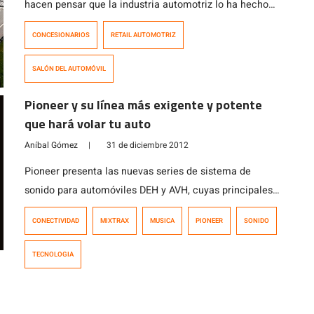
hacen pensar que la industria automotriz lo ha hecho
bastante bien vendiendo automóviles replicando el
CONCESIONARIOS
RETAIL AUTOMOTRIZ
modelo que por décadas ha funcionado, pero… ¿es este
modelo un sistema que funcionará en los próximos
SALÓN DEL AUTOMÓVIL
años? ¿Está la industria automotriz chilena innovando
en materia de retail? Probablemente la respuesta […]
Pioneer y su línea más exigente y potente
que hará volar tu auto
Aníbal Gómez
|
31 de diciembre 2012
Pioneer presenta las nuevas series de sistema de
sonido para automóviles DEH y AVH, cuyas principales
características son el buen sonido y la personalización.
CONECTIVIDAD
MIXTRAX
MUSICA
PIONEER
SONIDO
TECNOLOGIA