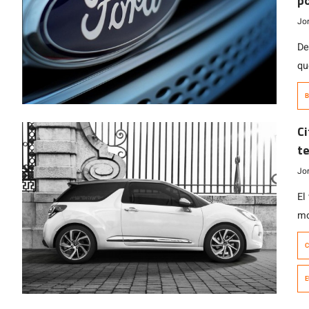
po
Jo
De
qu
au
B
de
de
Ci
te
Jo
El
mo
te
C
E