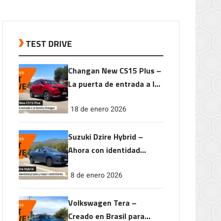
TEST DRIVE
Changan New CS15 Plus –
La puerta de entrada a la
familia Changan
18 de enero 2026
Suzuki Dzire Hybrid –
Ahora con identidad
propia y mayor
8 de enero 2026
rendimiento
Volkswagen Tera –
Creado en Brasil para