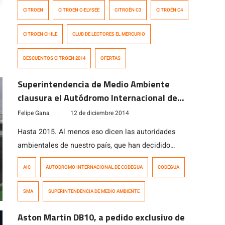
del Club de Lectores de El Mercurio. Más detalles en la
CITROEN
CITROEN C-ELYSEE
CITROËN C3
CITROËN C4
nota.
CITROEN CHILE
CLUB DE LECTORES EL MERCURIO
DESCUENTOS CITROEN 2014
OFERTAS
Superintendencia de Medio Ambiente
clausura el Autódromo Internacional de
Codegua hasta fin de año
Felipe Gana
|
12 de diciembre 2014
Hasta 2015. Al menos eso dicen las autoridades
ambientales de nuestro país, que han decidido
clausurar el Autódromo Internacional de Codegua por lo
AIC
AUTODROMO INTERNACIONAL DE CODEGUA
CODEGUA
que queda de 2014, y probablemente, hasta que se
hagan los trabajos solicitados para mejorar las barreras
SMA
SUPERINTENDENCIA DE MEDIO AMBIENTE
acústicas del circuito. La decisión es la continuación de
lo sentenciado la semana pasada, cuando […]
Aston Martin DB10, a pedido exclusivo de