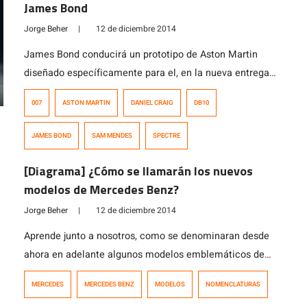
James Bond
Jorge Beher
|
12 de diciembre 2014
James Bond conducirá un prototipo de Aston Martin
diseñado específicamente para el, en la nueva entrega
de la saga 007, el nuevo DB10.
007
ASTON MARTIN
DANIEL CRAIG
DB10
JAMES BOND
SAM MENDES
SPECTRE
[Diagrama] ¿Cómo se llamarán los nuevos
modelos de Mercedes Benz?
Jorge Beher
|
12 de diciembre 2014
Aprende junto a nosotros, como se denominaran desde
ahora en adelante algunos modelos emblemáticos de
Mercedes-Benz.
MERCEDES
MERCEDES BENZ
MODELOS
NOMENCLATURAS