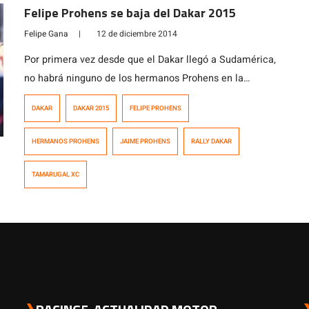
Felipe Prohens se baja del Dakar 2015
Felipe Gana
|
12 de diciembre 2014
Por primera vez desde que el Dakar llegó a Sudamérica,
no habrá ninguno de los hermanos Prohens en la
carrera. Jaime decidió no inscribirse, al ser un año de
DAKAR
DAKAR 2015
FELIPE PROHENS
transición en su carrera deportiva pasándose a los UTV,
y Felipe Prohens ha anunciado hoy que no competirá en
HERMANOS PROHENS
JAIME PROHENS
RALLY DAKAR
la carrera más dura del mundo, al […]
TAMARUGAL XC