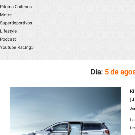
Pilotos Chilenos
Motos
Superdeportivos
Lifestyle
Podcast
Youtube Racing5
Día:
5 de ago
Ki
J.
Jo
La
te