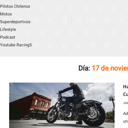
Pilotos Chilenos
Motos
Superdeportivos
Lifestyle
Podcast
Youtube Racing5
Día:
17 de novi
H
Cu
Jo
Ad
un