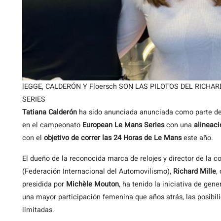
lEGGE, CALDERÓN Y Floersch SON LAS PILOTOS DEL RICHA
SERIES
Tatiana Calderón
ha sido anunciada anunciada como parte d
en el campeonato
European Le Mans Series
con una
alineaci
con el
objetivo de correr las 24 Horas de Le Mans
este año.
El dueño de la reconocida marca de relojes y director de la 
(Federación Internacional del Automovilismo),
Richard Mille
,
presidida por
Michèle Mouton
, ha tenido la iniciativa de ge
una mayor participación femenina que años atrás, las posibil
limitadas.