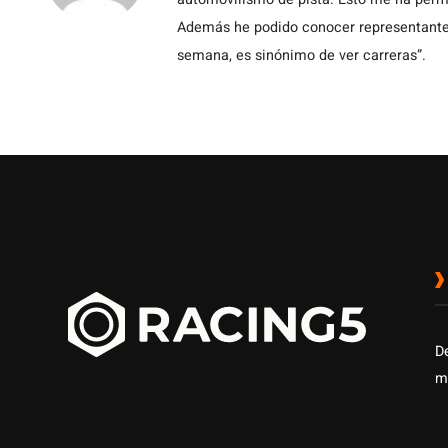
Además he podido conocer representantes
semana, es sinónimo de ver carreras”.
D
m