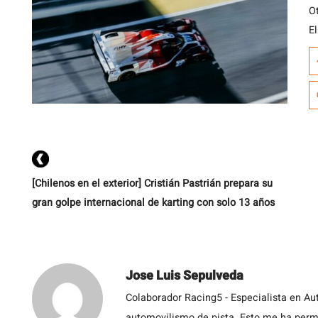
O
El
N
d
u
pi
[…
[Chilenos en el exterior] Cristián Pastrián prepara su
gran golpe internacional de karting con solo 13 años
Jose Luis Sepulveda
Colaborador Racing5 - Especialista en Au
automovilismo de pista. Esto me ha permit