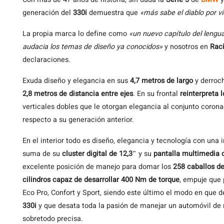
generación del
330i
demuestra que
«más sabe el diablo por vi
La propia marca lo define como
«un nuevo capítulo del leng
audacia los temas de diseño ya conocidos»
y nosotros en
Rac
declaraciones.
Exuda diseño y elegancia en sus
4,7 metros de largo
y derroch
2,8 metros de distancia entre ejes
. En su frontal
reinterpreta 
verticales dobles que le otorgan elegancia al conjunto corona
respecto a su generación anterior.
En el interior todo es diseño, elegancia y tecnología con una i
suma de su
cluster digital de 12,3″
y su
pantalla multimedia 
excelente posición de manejo para domar los
258 caballos de
cilindros capaz de desarrollar 400 Nm de torque
, empuje que 
Eco Pro, Confort y Sport, siendo este último el modo en que d
330i
y que desata toda la pasión de manejar un automóvil de 
sobretodo precisa.