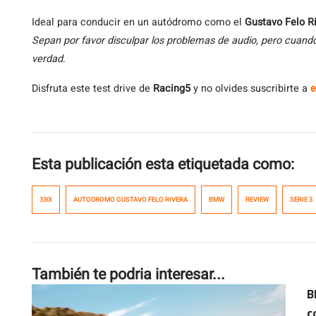
Ideal para conducir en un autódromo como el
Gustavo Felo R
Sepan por favor disculpar los problemas de audio, pero cuand
verdad
.
Disfruta este test drive de
Racing5
y no olvides suscribirte a
e
Esta publicación esta etiquetada como:
330I
AUTODROMO GUSTAVO FELO RIVERA
BMW
REVIEW
SERIE 3
También te podria interesar...
B
c