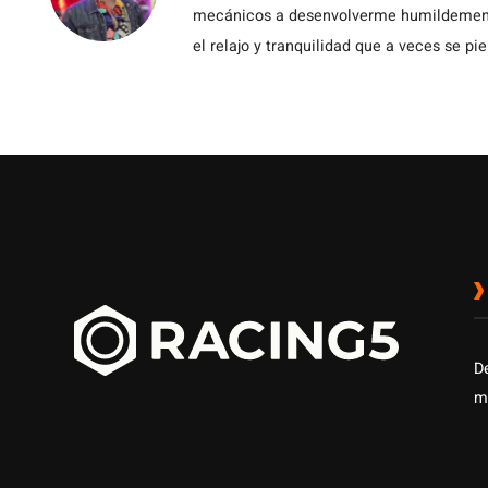
mecánicos a desenvolverme humildemente 
el relajo y tranquilidad que a veces se pie
D
m