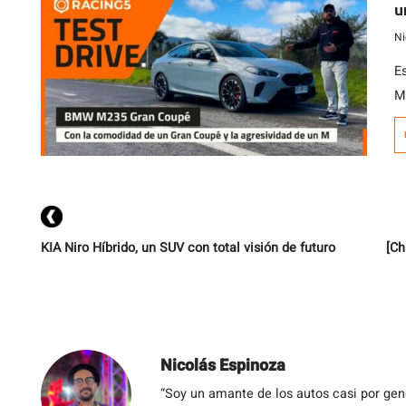
u
M
Ni
Es
M2
i
G
x
Tu
KIA Niro Híbrido, un SUV con total visión de futuro
[Ch
Nicolás Espinoza
“Soy un amante de los autos casi por ge