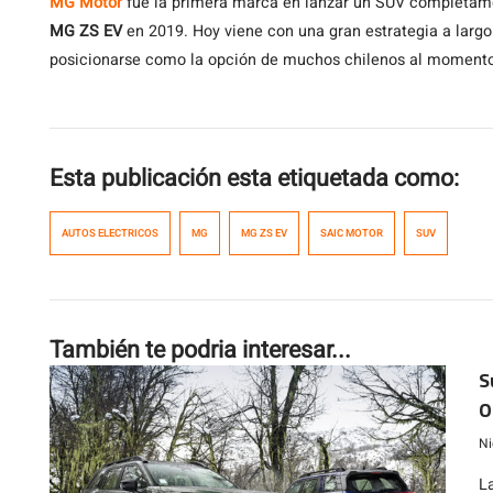
MG Motor
fue la primera marca en lanzar un SUV completament
MG ZS EV
en 2019. Hoy viene con una gran estrategia a larg
posicionarse como la opción de muchos chilenos al momento d
Esta publicación esta etiquetada como:
AUTOS ELECTRICOS
MG
MG ZS EV
SAIC MOTOR
SUV
También te podria interesar...
S
O
m
Ni
L