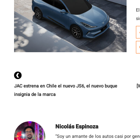
El
s
p
h
JAC estrena en Chile el nuevo JS6, el nuevo buque
[
insignia de la marca
Nicolás Espinoza
“Soy un amante de los autos casi por ge