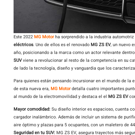
Este 2022
MG Motor
ha sorprendido a la industria automotriz
eléctricos
. Uno de ellos es el renovado
MG ZS EV
, un nuevo e
año, posicionando a la marca como un actor relevante dentro 
SUV
viene a revolucionar al resto de la competencia en su cat
de lado la tecnología, diseño y vanguardia que los caracteriza
Para quienes están pensando incursionar en el mundo de la e
de esta nueva era,
MG Motor
detalla cuatro importantes punt
al mundo de la electromovilidad y destaca el el
MG ZS EV
co
Mayor comodidad:
Su diseño interior es espacioso, cuenta con
cargador inalámbrico. Además de incluir un sistema de purifi
aire óptimo y plazas para 5 ocupantes, con un maletero de 448
Seguridad en tu SUV:
MG ZS EV, asegura trayectos más seguro