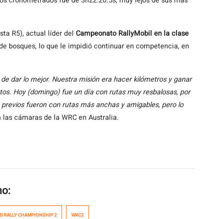
ros cronometrados fue de 3h22:20.5s, muy lejos de sus más
sta R5), actual líder del
Campeonato RallyMobil en la clase
e bosques, lo que le impidió continuar en competencia, en
 de dar lo mejor. Nuestra misión era hacer kilómetros y ganar
tos. Hoy (domingo) fue un día con rutas muy resbalosas, por
s previos fueron con rutas más anchas y amigables, pero lo
a las cámaras de la WRC en Australia.
mo:
D RALLY CHAMPIONSHIP 2
WRC2