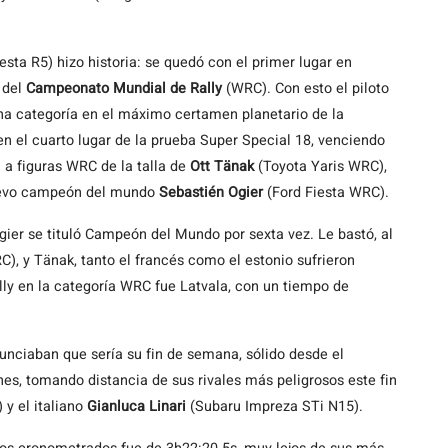
esta R5) hizo historia: se quedó con el primer lugar en
 del
Campeonato Mundial de Rally
(WRC). Con esto el piloto
una categoría en el máximo certamen planetario de la
en el cuarto lugar de la prueba Super Special 18, venciendo
a figuras WRC de la talla de
Ott Tänak
(Toyota Yaris WRC),
nuevo campeón del mundo
Sebastién Ogier
(Ford Fiesta WRC).
ier se tituló Campeón del Mundo por sexta vez. Le bastó, al
), y Tänak, tanto el francés como el estonio sufrieron
lly en la categoría WRC fue Latvala, con un tiempo de
nunciaban que sería su fin de semana, sólido desde el
es, tomando distancia de sus rivales más peligrosos este fin
 y el italiano
Gianluca Linari
(Subaru Impreza STi N15).