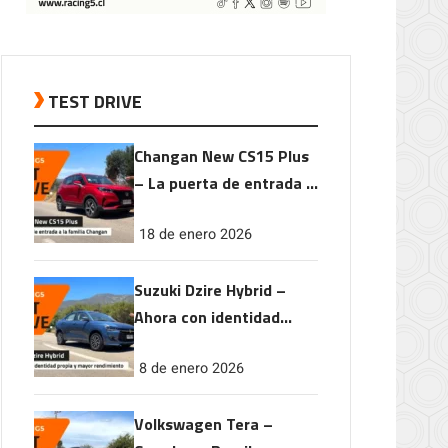
TEST DRIVE
Changan New CS15 Plus
– La puerta de entrada a
la familia Changan
18 de enero 2026
Suzuki Dzire Hybrid –
Ahora con identidad
propia y mayor
8 de enero 2026
rendimiento
Volkswagen Tera –