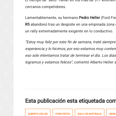
El tiempo de “Beto” Heller en los más de 317 kilómet
cercanos competidores.
Lamentablemente, su hermano
Pedro Heller
(Ford Fie
R5
abandonó tras un despiste en una empinada zona d
un rally extremadamente exigente en lo conductivo.
“Estoy muy feliz por este fin de semana, traté siempre
experiencia y lo hicimos, por eso estamos muy conten
eso solo intentamos tratar de terminar el día. Los día
logramos y estamos felices”
, comentó Alberto Heller 
Esta publicación esta etiquetada co
ALBERTO HELLER
FORD FIESTA
RALLY DE AUSTRALIA
WORL