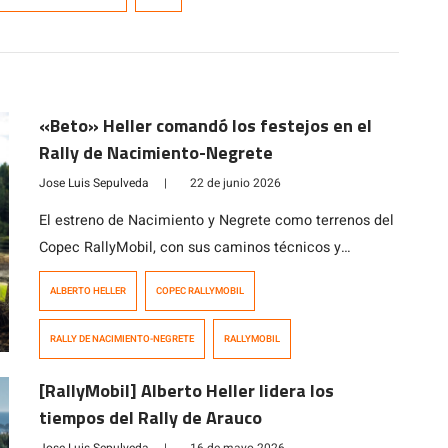
«Beto» Heller comandó los festejos en el
Rally de Nacimiento-Negrete
Jose Luis Sepulveda
|
22 de junio 2026
El estreno de Nacimiento y Negrete como terrenos del
Copec RallyMobil, con sus caminos técnicos y
constantes cambios meteorológicos (incluyendo
ALBERTO HELLER
COPEC RALLYMOBIL
lluvia), trajo consigo una gran cuarta fecha del
calendario 2026, un evento potenciado por la
RALLY DE NACIMIENTO-NEGRETE
RALLYMOBIL
celebración del día del padre que terminó a nivel
deportivo con las victorias de Alberto Heller (RC2),
[RallyMobil] Alberto Heller lidera los
Ignacio Gardiol (RC3), […]
tiempos del Rally de Arauco