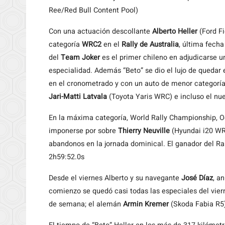
Ree/Red Bull Content Pool)
Con una actuación descollante
Alberto Heller
(Ford Fi
categoría
WRC2
en el
Rally de Australia
, última fecha
del
Team Joker
es el primer chileno en adjudicarse 
especialidad. Además “Beto” se dio el lujo de quedar 
en el cronometrado y con un auto de menor categoría 
Jari-Matti Latvala
(Toyota Yaris WRC) e incluso el 
En la máxima categoría, World Rally Championship, Og
imponerse por sobre
Thierry Neuville
(Hyundai i20 WRC
abandonos en la jornada dominical. El ganador del Ra
2h59:52.0s
Desde el viernes Alberto y su navegante
José Díaz
, a
comienzo se quedó casi todas las especiales del viern
de semana; el alemán
Armin Kremer
(Skoda Fabia R5)