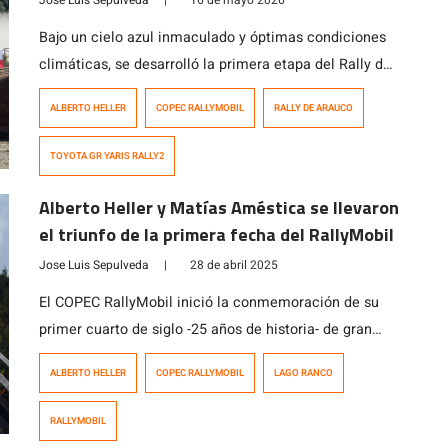
Jose Luis Sepulveda
|
16 de mayo 2026
Bajo un cielo azul inmaculado y óptimas condiciones
climáticas, se desarrolló la primera etapa del Rally de
Arauco, tercera fecha válida del Copec RallyMobil
ALBERTO HELLER
COPEC RALLYMOBIL
RALLY DE ARAUCO
2026, que terminó con Alberto Heller del equipo Joker
Rally adjudicándose la primera posición de la
TOYOTA GR YARIS RALLY2
clasificación general. El piloto angelino lideró las
acciones de principio a fin para de este […]
Alberto Heller y Matías Améstica se llevaron
el triunfo de la primera fecha del RallyMobil
Jose Luis Sepulveda
|
28 de abril 2025
El COPEC RallyMobil inició la conmemoración de su
primer cuarto de siglo -25 años de historia- de gran
forma, con una intensa primera fecha en Lago Ranco,
ALBERTO HELLER
COPEC RALLYMOBIL
LAGO RANCO
donde las tripulaciones de sobrepusieron con aplomo
a las difíciles condiciones climáticas que
RALLYMOBIL
caracterizaron el desarrollo de buena parte de la